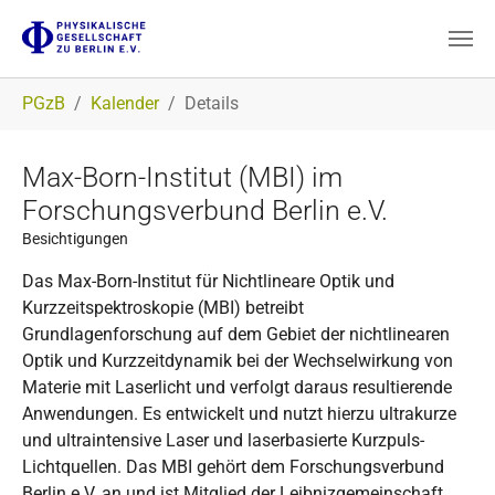
Zum Hauptinhalt springen
Sie sind hier:
PGzB
Kalender
Details
Max-Born-Institut (MBI) im
Forschungsverbund Berlin e.V.
Besichtigungen
Das Max-Born-Institut für Nichtlineare Optik und
Kurzzeitspektroskopie (MBI) betreibt
Grundlagenforschung auf dem Gebiet der nichtlinearen
Optik und Kurzzeitdynamik bei der Wechselwirkung von
Materie mit Laserlicht und verfolgt daraus resultierende
Anwendungen. Es entwickelt und nutzt hierzu ultrakurze
und ultraintensive Laser und laserbasierte Kurzpuls-
Lichtquellen. Das MBI gehört dem Forschungsverbund
Berlin e.V. an und ist Mitglied der Leibnizgemeinschaft.