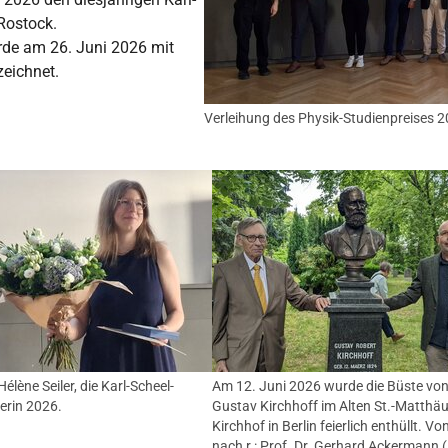
 Rostock.
rde am 26. Juni 2026 mit
zeichnet.
Verleihung des Physik-Studienpreises 2
Hélène Seiler, die Karl-Scheel-
Am 12. Juni 2026 wurde die Büste vo
erin 2026.
Gustav Kirchhoff im Alten St.-Matthäu
Kirchhof in Berlin feierlich enthüllt. Von
nach r.: Prof. Dr. Gerhard Ackermann 