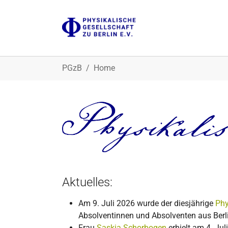
Zum Hauptinhalt springen
Sie sind hier:
PGzB
Home
Aktuelles:
Am 9. Juli 2026 wurde der diesjährige
Phy
Absolventinnen und Absolventen aus Berl
Frau
Saskia Schorbogen
erhielt am 4. Jul