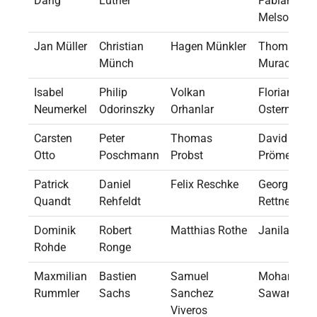
Dang
Luther
Fabian
Melson
Jan Müller
Christian
Hagen Münkler
Thomas
Münch
Murach
Isabel
Philip
Volkan
Florian
Neumerkel
Odorinszky
Orhanlar
Ostermann
Carsten
Peter
Thomas
David
Otto
Poschmann
Probst
Prömel
Patrick
Daniel
Felix Reschke
Georg
Quandt
Rehfeldt
Rettner
Dominik
Robert
Matthias Rothe
Janila Ruck
Rohde
Ronge
Maxmilian
Bastien
Samuel
Mohamed
Rummler
Sachs
Sanchez
Sawan
Viveros