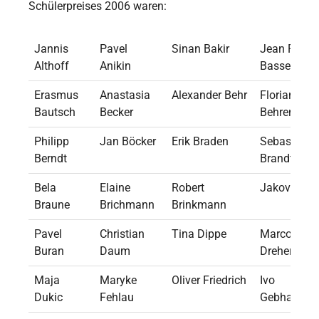
Schülerpreises 2006 waren:
Jannis
Pavel
Sinan Bakir
Jean Pierre
Althoff
Anikin
Bassenge
Erasmus
Anastasia
Alexander Behr
Florian
Bautsch
Becker
Behrend
Philipp
Jan Böcker
Erik Braden
Sebastian
Berndt
Brandt
Bela
Elaine
Robert
Jakov Bulle
Braune
Brichmann
Brinkmann
Pavel
Christian
Tina Dippe
Marco
Buran
Daum
Dreher
Maja
Maryke
Oliver Friedrich
Ivo
Dukic
Fehlau
Gebhardt