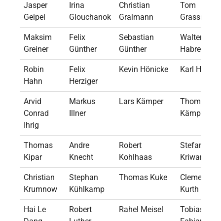
Jasper
Irina
Christian
Tom
Geipel
Glouchanok
Gralmann
Grassmann
Maksim
Felix
Sebastian
Walter
Greiner
Günther
Günther
Habrech
Robin
Felix
Kevin Hönicke
Karl Hübner
Hahn
Herziger
Arvid
Markus
Lars Kämper
Thomas
Conrad
Illner
Kämpfe
Ihrig
Thomas
Andre
Robert
Stefan
Kipar
Knecht
Kohlhaas
Kriwanek
Christian
Stephan
Thomas Kuke
Clemens
Krumnow
Kühlkamp
Kurth
Hai Le
Robert
Rahel Meisel
Tobias