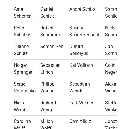
Arne
Daniel
André Schilo
Sarah
Scherrer
Schick
Schlichting
Peter
Robert
Sascha
Niels
Scholze
Schramm
Schreckenbach
Schroeter
Juliane
Sercan Sek
Dimitri
Jan
Schulz
Sokolyuk
Sommer
Holger
Sebastian
Kai Vollrath
Colin von
Spranger
Ullrich
Negenborn
Sergej
Philipp
Sebastian
Alexander
Voronenko
Wagner
Wendel
Wendt
Niels
Richard
Falk Werner
Steffen
Wendt
Weng
Winkelbaue
Caroline
Milian
Cem Yildiz
Jonathan
Wolff
Wolff
Zachhuber