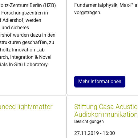
Fundamentalphysik, Max-Planc
holtz-Zentrum Berlin (HZB)
vorgetragen.
n Forschungszentren in
d Adlershof, werden
s und sicheres
ershof wurden dazu in den
strukturen geschaffen, zu
holtz Innovation Lab
rch, Integration & Novel
als In-Situ Laboratory.
Mehr Informationen
nced light/matter
Stiftung Casa Acusti
Audiokommunikation, 
Besichtigungen
27.11.2019 - 16:00