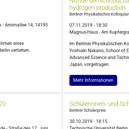
Nitride semiconductor
hydrogen production
Berliner Physikalisches Kolloqui
ik - Arnimallee 14, 14195
07.11.2019 - 18:30
Magnus-Haus - Am Kupfergrab
ahmen eines
Im Berliner Physikalischen K
erlin verliehen.
Yoshiaki Nakano, School of E
Advanced Science and Technol
Japan, vorgetragen.
Mehr Informationen
 20
Schülerinnen- und Sch
Berliner Schülerpreis
30.10.2019 - 18:15
de - Straße des 17. Juni
Technische Universität Berlin