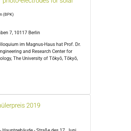
 photo-electrodes for solar
um (BPK)
en 7, 10117 Berlin
olloquium im Magnus-Haus hat Prof. Dr.
ngineering and Research Center for
ogy, The University of Tōkyō, Tōkyō,
ülerpreis 2019
 - Hauptgebäude - Straße des 17. Juni