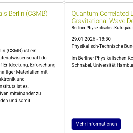
ials Berlin (CSMB)
Quantum Correlated Li
Gravitational Wave D
Berliner Physikalisches Kolloqui
29.01.2026 - 18:30
Physikalisch-Technische Bun
lin (CSMB) ist ein
aterialwissenschaft der
Im Berliner Physikalischen K
auf Entdeckung, Erforschung
Schnabel, Universität Hambur
altiger Materialien mit
ektronik und
stituts ist es,
iven miteinander zu
inden und somit
Mehr Informationen