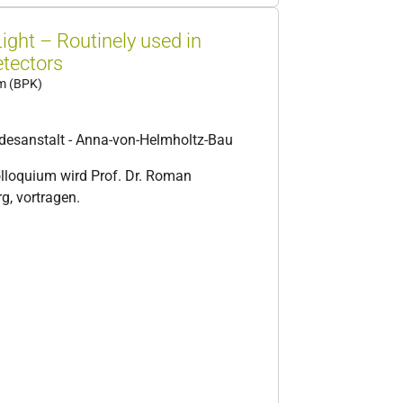
ght – Routinely used in
etectors
um (BPK)
desanstalt - Anna-von-Helmholtz-Bau
olloquium wird Prof. Dr. Roman
g, vortragen.