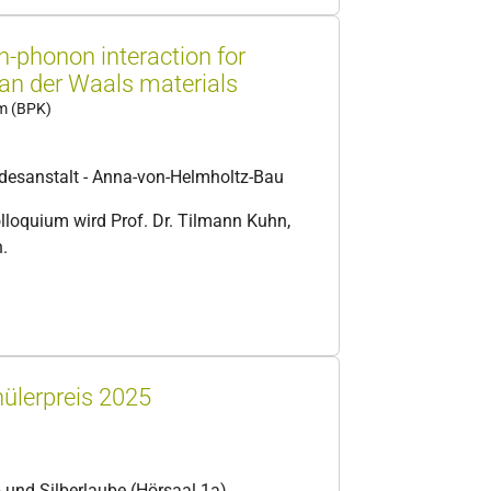
on-phonon interaction for
 van der Waals materials
um (BPK)
desanstalt - Anna-von-Helmholtz-Bau
olloquium wird Prof. Dr. Tilmann Kuhn,
n.
ülerpreis 2025
t- und Silberlaube (Hörsaal 1a)