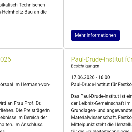
sikalisch-Technischen
-Helmholtz-Bau an die
Mehr Informationen
2026
Paul-Drude-Institut fü
Besichtigungen
17.06.2026 - 16:00
Hörsaal im Hermann-von-
Paul-Drude-Institut für Festkö
Das Paul-Drude-Institut ist e
rd an Frau Prof. Dr.
der Leibniz-Gemeinschaft im 
liehen. Die Preisträgerin
Grundlagen- und angewandten
gebnisse im Bereich der
Materialwissenschaft, Festk
 halten. Im Anschluss
Mittelpunkt steht die Herste
es.
für die Halbleitertechnologi