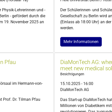
 Physik-Lehrerinnen und -
Der Schülerinnen- und Schüle
erlin - gefördert durch die
Gesellschaft zu Berlin wird
 am 19. November 2025 an
(Einlass ab 18:00 Uhr) an der 
werden.
Mehr Informationen
an Pfau
DiaMonTech AG: wher
meet new medical sol
Besichtigungen
Hörsaal im Hermann-von-
15.10.2025 - 16:00
DiaMonTech AG
 Prof. Dr. Tilman Pfau
Das Start-up DiaMonTech hat 
Millionen von Diabetikern mi
revolutionieren. Das zugrund