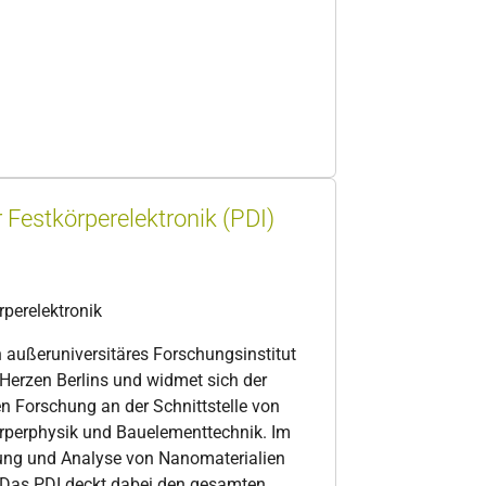
r Festkörperelektronik (PDI)
rperelektronik
in außeruniversitäres Forschungsinstitut
Herzen Berlins und widmet sich der
 Forschung an der Schnittstelle von
örperphysik und Bauelementtechnik. Im
llung und Analyse von Nanomaterialien
e. Das PDI deckt dabei den gesamten